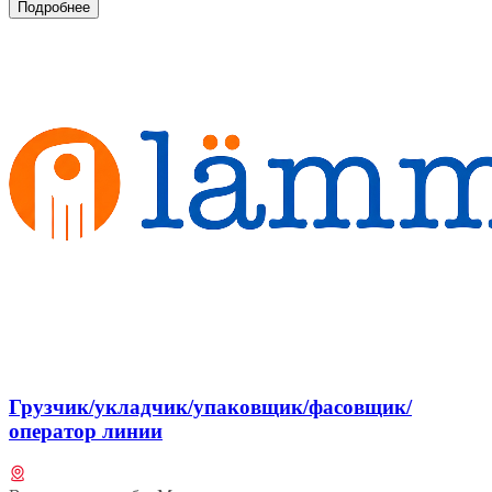
Подробнее
Грузчик/укладчик/упаковщик/фасовщик/
оператор линии