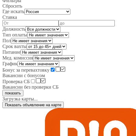
Фильтры
Сбросить
Где искать
Ставка
Должность
Тип оплаты
Пол
Срок вахты
Питание
Мед. комиссия
График
Бонус за перевахтовку
Вакансии с бонусом
Проверка СБ
Вакансии без проверки СБ
показать
Загрузка карты...
Показать объявление на карте