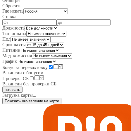
Фильтры
Сбросить
Где искать
Ставка
Должность
Тип оплаты
Пол
Срок вахты
Питание
Мед. комиссия
График
Бонус за перевахтовку
Вакансии с бонусом
Проверка СБ
Вакансии без проверки СБ
показать
Загрузка карты...
Показать объявление на карте