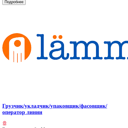
Подробнее
Грузчик/укладчик/упаковщик/фасовщик/
оператор линии